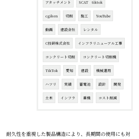
アタッチメント
SCAT tiktok
cgiken
切削
施工
YouTube
動画
建設会社
レンタル
C技研株式会社
インフラリニューアル工事
コンクリート切削
コンクリート切削機
TikTok
愛知
建設
機械運用
ハツリ
実績
蓄電池
設計
開発
土木
インフラ
重機
コスト削減
耐久性を重視した製品構造により、長期間の使用にも対