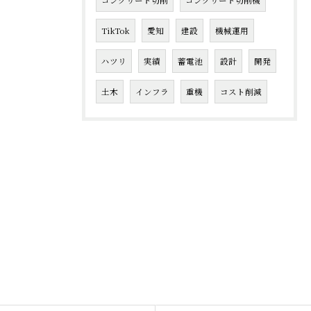
コンクリート切削
コンクリート切削機
TikTok
愛知
建設
機械運用
ハツリ
実績
蓄電池
設計
開発
土木
インフラ
重機
コスト削減